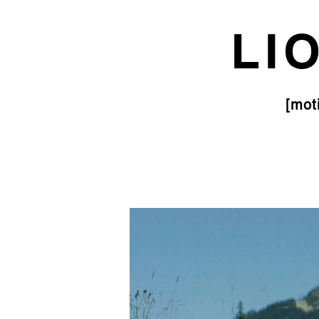
LI
[mot