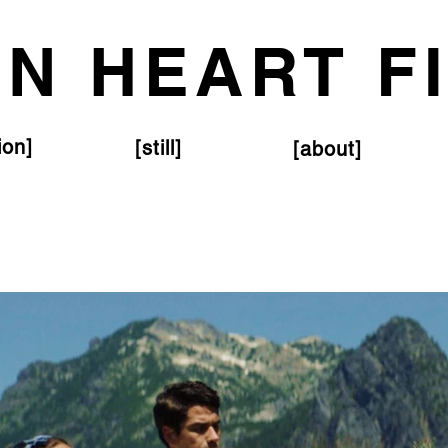
ON HEART F
ion]
[still]
[about]